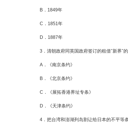
B．1849年
C．1851年
D．1887年
3．清朝政府同英国政府签订的租借"新界"的
A．《南京条约》
B．《北京条约》
C．《展拓香港界址专条》
D．《天津条约》
4．把台湾和澎湖列岛割让给日本的不平等条