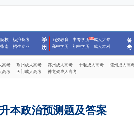
生院校
模拟备考
学
函授教育
中专学历
成人大专
备
考指南
招生专业
高中学历
初中学历
成人本科
历
考
人高考
荆州成人高考
鄂州成人高考
十堰成人高考
随州成人高
人高考
天门成人高考
神龙架成人高考
专升本政治预测题及答案