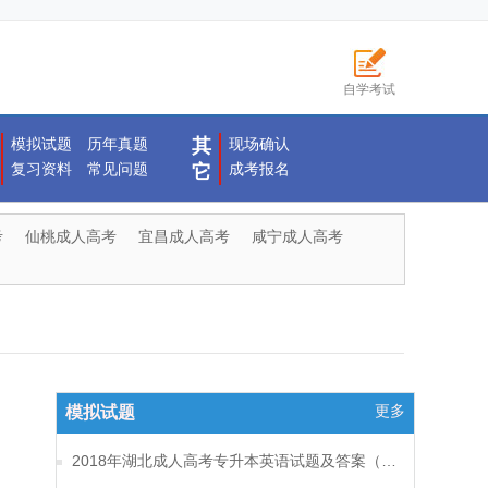
自学考试
模拟试题
历年真题
其
现场确认
复习资料
常见问题
成考报名
它
考
仙桃成人高考
宜昌成人高考
咸宁成人高考
更多
模拟试题
2018年湖北成人高考专升本英语试题及答案（一）