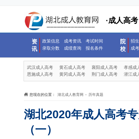
·成人高考
资
政策信息
成考资讯
考试时间
院
招
录取分数
成绩查询
报名条件
成
讯
校
武汉成人高考
黄石成人高考
襄阳成人高考
孝感成
恩施成人高考
黄冈成人高考
荆门成人高考
潜江成
您现在的位置：
湖北成人教育网
-
历年真题
湖北2020年成人高考
（一）