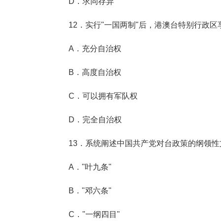
D．求同存异
12．实行"一国两制"后，港澳台特别行政区
A．充分自治权
B．高度自治权
C．可以拥有军队权
D．完全自治权
13．系统阐述中国共产党对台政策的纲领性
A．"叶九条"
B．"邓六条"
C．"一纲四目"