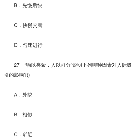
B．先慢后快
C．快慢交替
D．匀速进行
27．“物以类聚，人以群分”说明下列哪种因素对人际吸
引的影响?()
A．外貌
B．相似
C．邻近