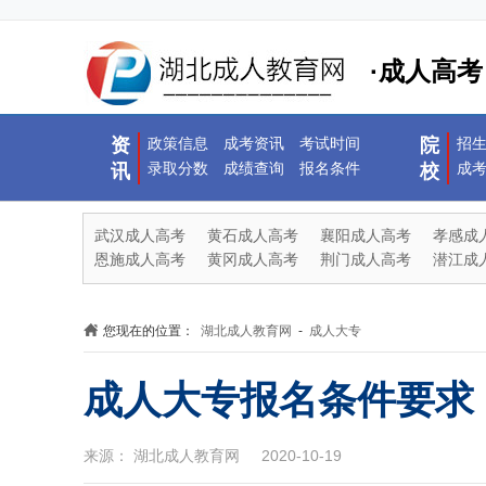
·成人高考
资
政策信息
成考资讯
考试时间
院
招
录取分数
成绩查询
报名条件
成
讯
校
武汉成人高考
黄石成人高考
襄阳成人高考
孝感成
恩施成人高考
黄冈成人高考
荆门成人高考
潜江成
您现在的位置：
湖北成人教育网
-
成人大专
成人大专报名条件要求
来源： 湖北成人教育网 2020-10-19