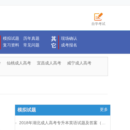
自学考试
模拟试题
历年真题
其
现场确认
复习资料
常见问题
成考报名
它
考
仙桃成人高考
宜昌成人高考
咸宁成人高考
更多
模拟试题
2018年湖北成人高考专升本英语试题及答案（一）