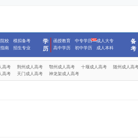
生院校
模拟备考
学
函授教育
中专学历
成人大专
备
考指南
招生专业
高中学历
初中学历
成人本科
历
考
人高考
荆州成人高考
鄂州成人高考
十堰成人高考
随州成人高
人高考
天门成人高考
神龙架成人高考