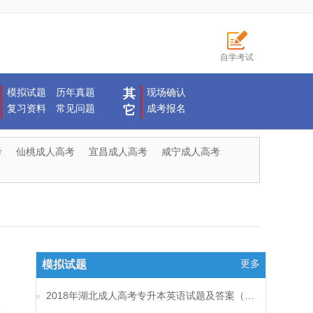
自学考试
模拟试题
历年真题
其
现场确认
复习资料
常见问题
成考报名
它
考
仙桃成人高考
宜昌成人高考
咸宁成人高考
更多
模拟试题
2018年湖北成人高考专升本英语试题及答案（一）