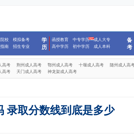
生院校
模拟备考
学
函授教育
中专学历
成人大专
备
考指南
招生专业
高中学历
初中学历
成人本科
历
考
人高考
荆州成人高考
鄂州成人高考
十堰成人高考
随州成人高
人高考
天门成人高考
神龙架成人高考
吗 录取分数线到底是多少