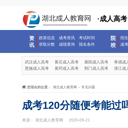
·成人高考
资
政策信息
成考资讯
考试时间
院
招
录取分数
成绩查询
报名条件
成
讯
校
武汉成人高考
黄石成人高考
襄阳成人高考
孝感成
恩施成人高考
黄冈成人高考
荆门成人高考
潜江成
您现在的位置：
湖北成人教育网
-
常见问题
成考120分随便考能过
来源： 湖北成人教育网 2020-09-21