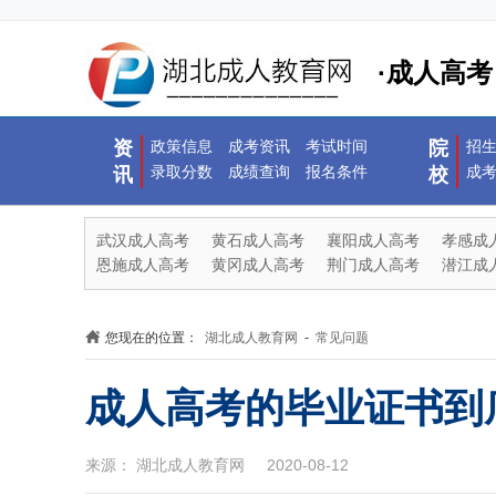
·成人高考
资
政策信息
成考资讯
考试时间
院
招
录取分数
成绩查询
报名条件
成
讯
校
武汉成人高考
黄石成人高考
襄阳成人高考
孝感成
恩施成人高考
黄冈成人高考
荆门成人高考
潜江成
您现在的位置：
湖北成人教育网
-
常见问题
成人高考的毕业证书到
来源： 湖北成人教育网 2020-08-12