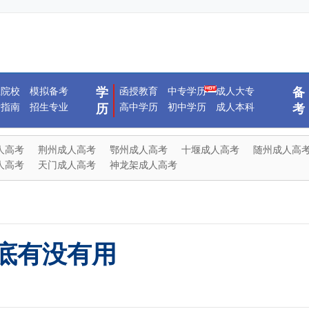
生院校
模拟备考
学
函授教育
中专学历
成人大专
备
考指南
招生专业
高中学历
初中学历
成人本科
历
考
人高考
荆州成人高考
鄂州成人高考
十堰成人高考
随州成人高
人高考
天门成人高考
神龙架成人高考
底有没有用