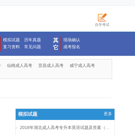
自学考试
模拟试题
历年真题
其
现场确认
复习资料
常见问题
成考报名
它
考
仙桃成人高考
宜昌成人高考
咸宁成人高考
更多
模拟试题
2018年湖北成人高考专升本英语试题及答案（一）