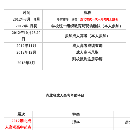
时间
流程
2012
年
3
月
—8
月
考前辅导，点击：
湖北省统一成人高考网上报名
2012
年
9
月初
学校统一组织教育局现场确认（本人参加）
2012
年
10
月
28,
29
参加成人高考（本人参加）
日
2012
年
11
月
成人高考成绩查询
2012
年
12
月
成人高考录取
到校报到注册学籍
2013
年
3
月
湖北省成人高考考试科目
层次
种类
2012
湖北成
理科
语
人高考高中起点